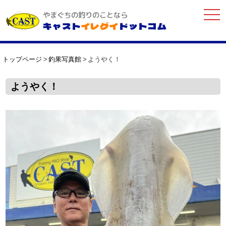
togg
やまぐちの釣りのことなら
navi
キャスト
イレグイ
ドットコム
トップページ
釣果写真館
ようやく！
ようやく！