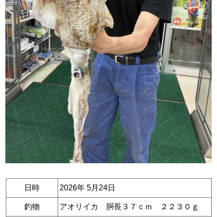
日時
2026年 5月24日
釣物
アオリイカ 胴長３７ｃｍ ２２３０ｇ