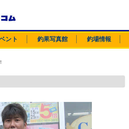
トコム
ベント
釣果写真館
釣場情報
！