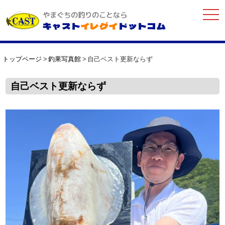
togg
やまぐちの釣りのことなら
navi
キャスト
イレグイ
ドットコム
トップページ
釣果写真館
自己ベスト更新ならず
自己ベスト更新ならず