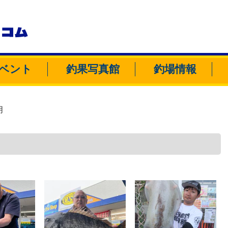
トコム
ベント
釣果写真館
釣場情報
月