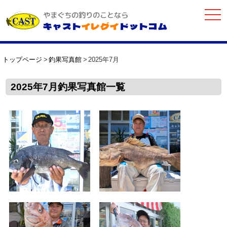
togg
やまぐちの釣りのことなら
navi
キャスト
イレグイ
ドットコム
トップページ
釣果写真館
2025年7月
2025年7月釣果写真館一覧